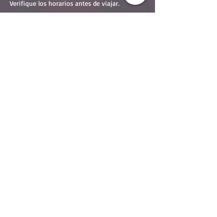
Verifique los horarios antes de viajar.
Estamos situados:
A 20 minutos del ferry de la isla del lago Erie
en el centro de Port Clinton
45 minutos al parque de atracciones Cedar
Point
A 45 minutos del centro de Toledo
90 minutos del centro de Cleveland
DIRECCIÓN:
Cárcel histórica y mazmorra del
condado de Sandusky
622 Calle Croghan
Fremont, OH 43420
CONTACTO DE RESERVA:
Brenda Havens, Oficina de Visitantes del
Condado de Sandusky
Teléfono:
(419) 332-4470