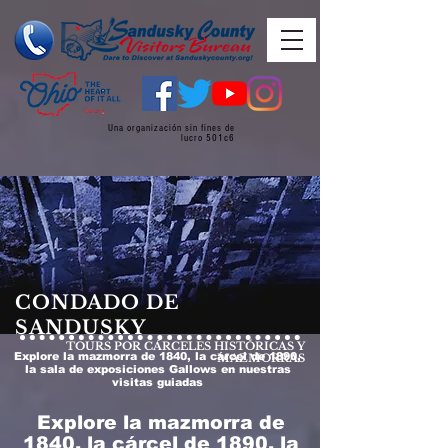
Una organización sin fines de
lucro 501c6
CONDADO DE
SANDUSKY
TOURS POR CÁRCELES HISTÓRICAS Y
Explore la mazmorra de 1840, la cárcel de 1890,
MAZMORRAS
la sala de exposiciones Gallows en nuestras
visitas guiadas
Explore la mazmorra de
1840, la cárcel de 1890, la