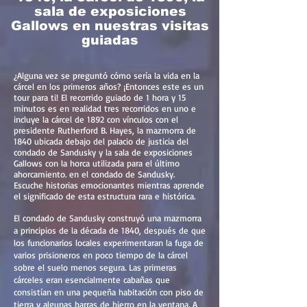
sala de exposiciones
Gallows en nuestras visitas
guiadas
¿Alguna vez se preguntó cómo sería la vida en la
cárcel en los primeros años? ¡Entonces este es un
tour para ti! El recorrido guiado de 1 hora y 15
minutos es en realidad tres recorridos en uno e
incluye la cárcel de 1892 con vínculos con el
presidente Rutherford B. Hayes, la mazmorra de
1840 ubicada debajo del palacio de justicia del
condado de Sandusky y la sala de exposiciones
Gallows con la horca utilizada para el último
ahorcamiento. en el condado de Sandusky.
Escuche historias emocionantes mientras aprende
el significado de esta estructura rara e histórica.
El condado de Sandusky construyó una mazmorra
a principios de la década de 1840, después de que
los funcionarios locales experimentaran la fuga de
varios prisioneros en poco tiempo de la cárcel
sobre el suelo menos segura. Las primeras
cárceles eran esencialmente cabañas que
consistían en una pequeña habitación con piso de
tierra y algunas barras de hierro en la ventana. A