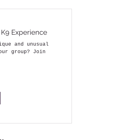
 K9 Experience
ique and unusual
our group? Join