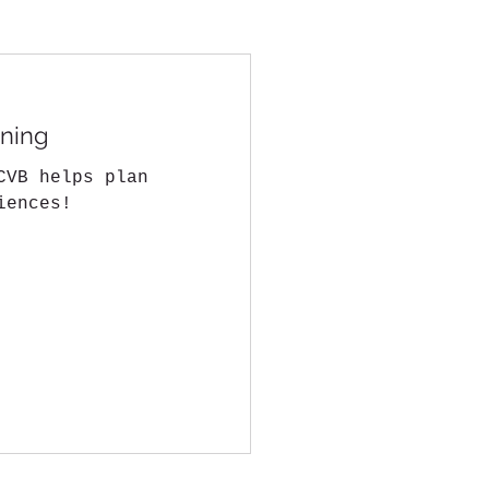
nning
CVB helps plan
iences!