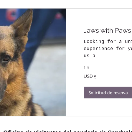
Jaws with Paws
Looking for a un
experience for y
us a
1 h
5
USD 5
dólares
estadounidenses
Solicitud de reserva